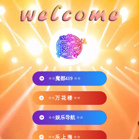
⭐⭐
魔都419
⭐⭐
⭐⭐
万 花 楼
⭐⭐
⭐⭐
娱乐导航
⭐⭐
⭐⭐
乐 上 海
⭐⭐