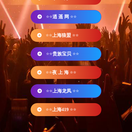
⭐⭐
逍 遥 网
⭐⭐
⭐⭐
上海狼盟
⭐⭐
⭐⭐
贵族宝贝
⭐⭐
⭐⭐
夜 上 海
⭐⭐
⭐⭐
上海龙凤
⭐⭐
⭐⭐
上海419
⭐⭐