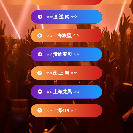
⭐⭐
逍 遥 网
⭐⭐
⭐⭐
上海狼盟
⭐⭐
⭐⭐
贵族宝贝
⭐⭐
⭐⭐
夜 上 海
⭐⭐
⭐⭐
上海龙凤
⭐⭐
⭐⭐
上海419
⭐⭐