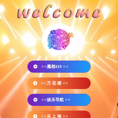
⭐⭐
魔都419
⭐⭐
⭐⭐
万 花 楼
⭐⭐
⭐⭐
娱乐导航
⭐⭐
⭐⭐
乐 上 海
⭐⭐