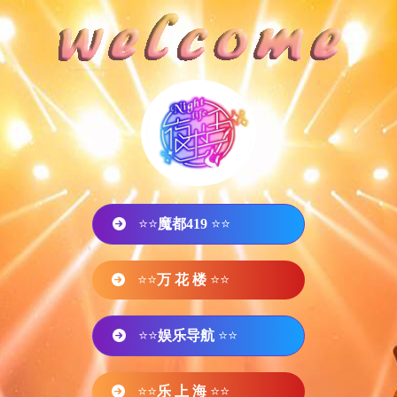
⭐⭐
魔都419
⭐⭐
⭐⭐
万 花 楼
⭐⭐
⭐⭐
娱乐导航
⭐⭐
⭐⭐
乐 上 海
⭐⭐