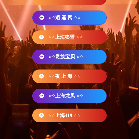
⭐⭐
逍 遥 网
⭐⭐
⭐⭐
上海狼盟
⭐⭐
⭐⭐
贵族宝贝
⭐⭐
⭐⭐
夜 上 海
⭐⭐
⭐⭐
上海龙凤
⭐⭐
⭐⭐
上海419
⭐⭐