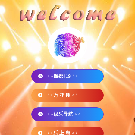
⭐⭐
魔都419
⭐⭐
⭐⭐
万 花 楼
⭐⭐
⭐⭐
娱乐导航
⭐⭐
⭐⭐
乐 上 海
⭐⭐