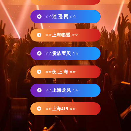
⭐⭐
逍 遥 网
⭐⭐
⭐⭐
上海狼盟
⭐⭐
⭐⭐
贵族宝贝
⭐⭐
⭐⭐
夜 上 海
⭐⭐
⭐⭐
上海龙凤
⭐⭐
⭐⭐
上海419
⭐⭐