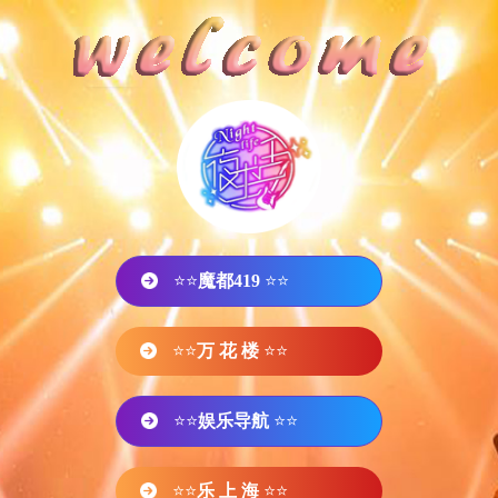
⭐⭐
魔都419
⭐⭐
⭐⭐
万 花 楼
⭐⭐
⭐⭐
娱乐导航
⭐⭐
⭐⭐
乐 上 海
⭐⭐