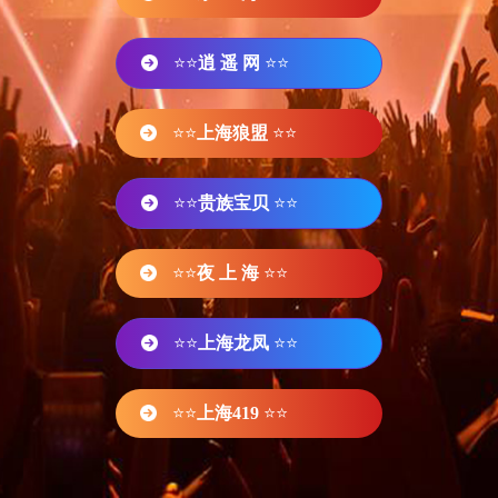
⭐⭐
逍 遥 网
⭐⭐
⭐⭐
上海狼盟
⭐⭐
⭐⭐
贵族宝贝
⭐⭐
⭐⭐
夜 上 海
⭐⭐
⭐⭐
上海龙凤
⭐⭐
⭐⭐
上海419
⭐⭐