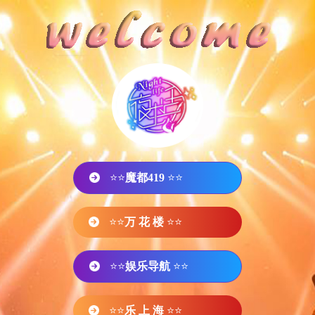
⭐⭐
魔都419
⭐⭐
⭐⭐
万 花 楼
⭐⭐
⭐⭐
娱乐导航
⭐⭐
⭐⭐
乐 上 海
⭐⭐