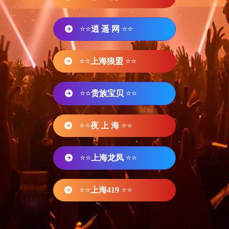
⭐⭐
逍 遥 网
⭐⭐
⭐⭐
上海狼盟
⭐⭐
⭐⭐
贵族宝贝
⭐⭐
⭐⭐
夜 上 海
⭐⭐
⭐⭐
上海龙凤
⭐⭐
⭐⭐
上海419
⭐⭐