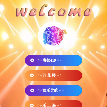
⭐⭐
魔都419
⭐⭐
⭐⭐
万 花 楼
⭐⭐
⭐⭐
娱乐导航
⭐⭐
⭐⭐
乐 上 海
⭐⭐