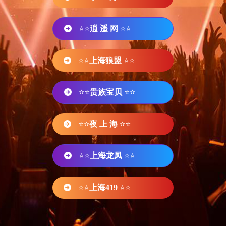
⭐⭐
逍 遥 网
⭐⭐
⭐⭐
上海狼盟
⭐⭐
⭐⭐
贵族宝贝
⭐⭐
⭐⭐
夜 上 海
⭐⭐
⭐⭐
上海龙凤
⭐⭐
⭐⭐
上海419
⭐⭐