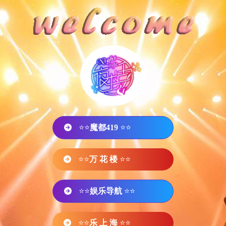
⭐⭐
魔都419
⭐⭐
⭐⭐
万 花 楼
⭐⭐
⭐⭐
娱乐导航
⭐⭐
⭐⭐
乐 上 海
⭐⭐