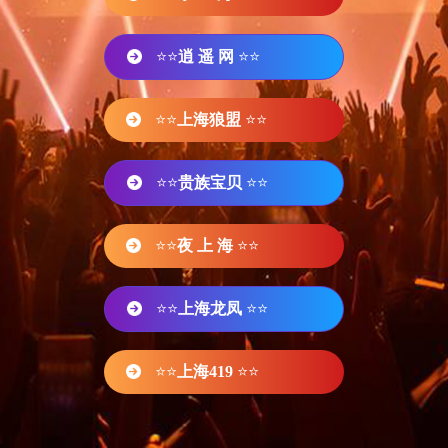
⭐⭐
逍 遥 网
⭐⭐
⭐⭐
上海狼盟
⭐⭐
⭐⭐
贵族宝贝
⭐⭐
⭐⭐
夜 上 海
⭐⭐
⭐⭐
上海龙凤
⭐⭐
⭐⭐
上海419
⭐⭐