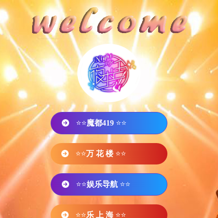
⭐⭐
魔都419
⭐⭐
⭐⭐
万 花 楼
⭐⭐
⭐⭐
娱乐导航
⭐⭐
⭐⭐
乐 上 海
⭐⭐