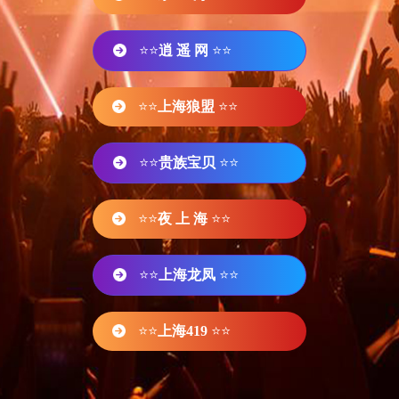
⭐⭐
逍 遥 网
⭐⭐
⭐⭐
上海狼盟
⭐⭐
⭐⭐
贵族宝贝
⭐⭐
⭐⭐
夜 上 海
⭐⭐
⭐⭐
上海龙凤
⭐⭐
⭐⭐
上海419
⭐⭐