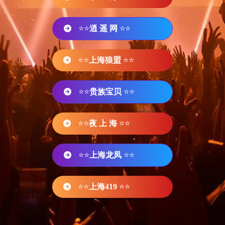
⭐⭐
逍 遥 网
⭐⭐
⭐⭐
上海狼盟
⭐⭐
⭐⭐
贵族宝贝
⭐⭐
⭐⭐
夜 上 海
⭐⭐
⭐⭐
上海龙凤
⭐⭐
⭐⭐
上海419
⭐⭐