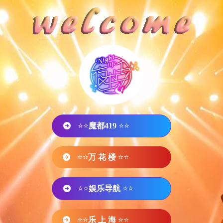
⭐⭐
魔都419
⭐⭐
⭐⭐
万 花 楼
⭐⭐
⭐⭐
娱乐导航
⭐⭐
⭐⭐
乐 上 海
⭐⭐