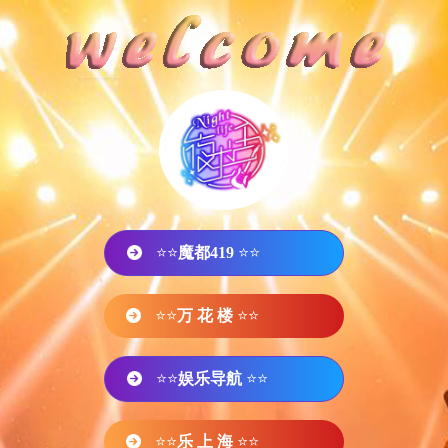
⭐⭐
魔都419
⭐⭐
⭐⭐
万 花 楼
⭐⭐
⭐⭐
娱乐导航
⭐⭐
⭐⭐
乐 上 海
⭐⭐