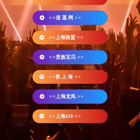
⭐⭐
逍 遥 网
⭐⭐
⭐⭐
上海狼盟
⭐⭐
⭐⭐
贵族宝贝
⭐⭐
⭐⭐
夜 上 海
⭐⭐
⭐⭐
上海龙凤
⭐⭐
⭐⭐
上海419
⭐⭐