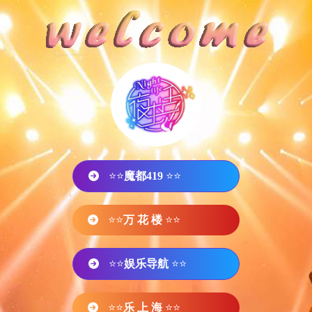
⭐⭐
魔都419
⭐⭐
⭐⭐
万 花 楼
⭐⭐
⭐⭐
娱乐导航
⭐⭐
⭐⭐
乐 上 海
⭐⭐