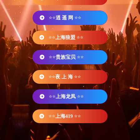
⭐⭐
逍 遥 网
⭐⭐
⭐⭐
上海狼盟
⭐⭐
⭐⭐
贵族宝贝
⭐⭐
⭐⭐
夜 上 海
⭐⭐
⭐⭐
上海龙凤
⭐⭐
⭐⭐
上海419
⭐⭐