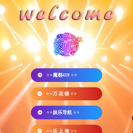
⭐⭐
魔都419
⭐⭐
⭐⭐
万 花 楼
⭐⭐
⭐⭐
娱乐导航
⭐⭐
⭐⭐
乐 上 海
⭐⭐