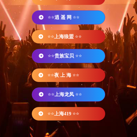
⭐⭐
逍 遥 网
⭐⭐
⭐⭐
上海狼盟
⭐⭐
⭐⭐
贵族宝贝
⭐⭐
⭐⭐
夜 上 海
⭐⭐
⭐⭐
上海龙凤
⭐⭐
⭐⭐
上海419
⭐⭐