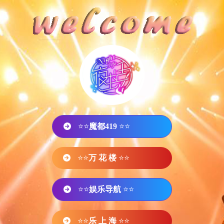
⭐⭐
魔都419
⭐⭐
⭐⭐
万 花 楼
⭐⭐
⭐⭐
娱乐导航
⭐⭐
⭐⭐
乐 上 海
⭐⭐