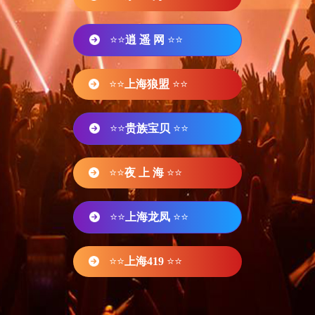
⭐⭐
逍 遥 网
⭐⭐
⭐⭐
上海狼盟
⭐⭐
⭐⭐
贵族宝贝
⭐⭐
⭐⭐
夜 上 海
⭐⭐
⭐⭐
上海龙凤
⭐⭐
⭐⭐
上海419
⭐⭐