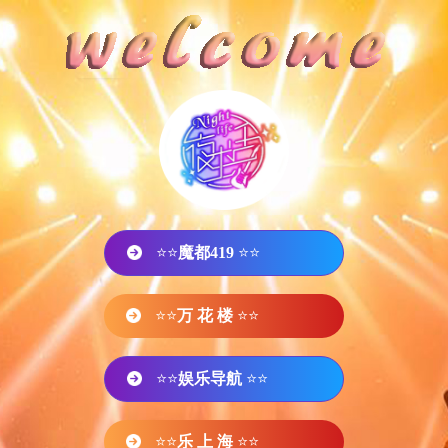
⭐⭐
魔都419
⭐⭐
⭐⭐
万 花 楼
⭐⭐
⭐⭐
娱乐导航
⭐⭐
⭐⭐
乐 上 海
⭐⭐