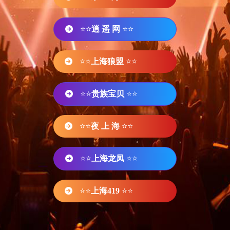
⭐⭐
逍 遥 网
⭐⭐
⭐⭐
上海狼盟
⭐⭐
⭐⭐
贵族宝贝
⭐⭐
⭐⭐
夜 上 海
⭐⭐
⭐⭐
上海龙凤
⭐⭐
⭐⭐
上海419
⭐⭐