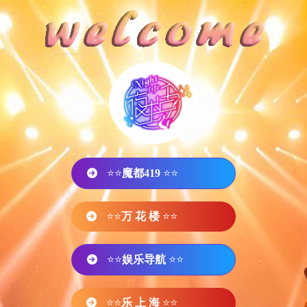
⭐⭐
魔都419
⭐⭐
⭐⭐
万 花 楼
⭐⭐
⭐⭐
娱乐导航
⭐⭐
⭐⭐
乐 上 海
⭐⭐