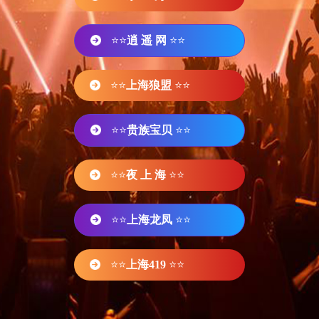
⭐⭐
逍 遥 网
⭐⭐
⭐⭐
上海狼盟
⭐⭐
⭐⭐
贵族宝贝
⭐⭐
⭐⭐
夜 上 海
⭐⭐
⭐⭐
上海龙凤
⭐⭐
⭐⭐
上海419
⭐⭐