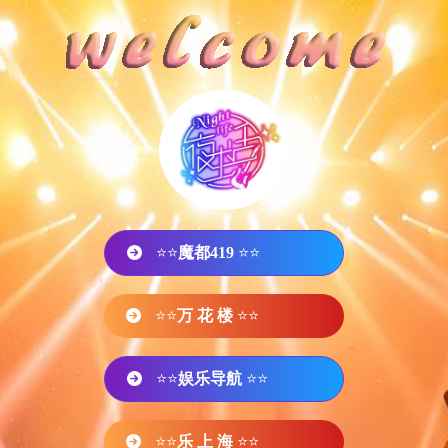
⭐⭐
魔都419
⭐⭐
⭐⭐
万 花 楼
⭐⭐
⭐⭐
娱乐导航
⭐⭐
⭐⭐
乐 上 海
⭐⭐