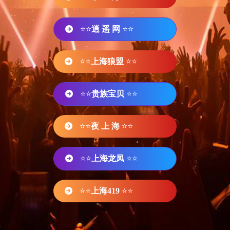
⭐⭐
逍 遥 网
⭐⭐
⭐⭐
上海狼盟
⭐⭐
⭐⭐
贵族宝贝
⭐⭐
⭐⭐
夜 上 海
⭐⭐
⭐⭐
上海龙凤
⭐⭐
⭐⭐
上海419
⭐⭐