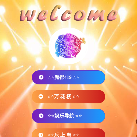
⭐⭐
魔都419
⭐⭐
⭐⭐
万 花 楼
⭐⭐
⭐⭐
娱乐导航
⭐⭐
⭐⭐
乐 上 海
⭐⭐