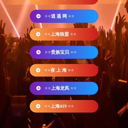
⭐⭐
逍 遥 网
⭐⭐
⭐⭐
上海狼盟
⭐⭐
⭐⭐
贵族宝贝
⭐⭐
⭐⭐
夜 上 海
⭐⭐
⭐⭐
上海龙凤
⭐⭐
⭐⭐
上海419
⭐⭐