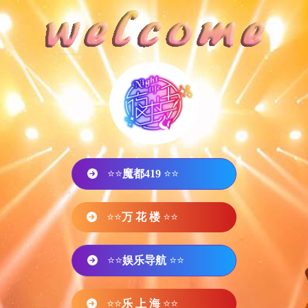
⭐⭐
魔都419
⭐⭐
⭐⭐
万 花 楼
⭐⭐
⭐⭐
娱乐导航
⭐⭐
⭐⭐
乐 上 海
⭐⭐