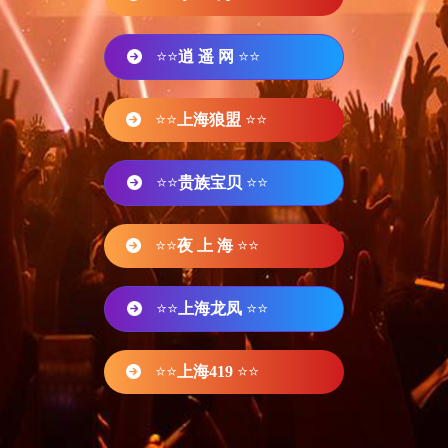
⭐⭐
逍 遥 网
⭐⭐
⭐⭐
上海狼盟
⭐⭐
⭐⭐
贵族宝贝
⭐⭐
⭐⭐
夜 上 海
⭐⭐
⭐⭐
上海龙凤
⭐⭐
⭐⭐
上海419
⭐⭐