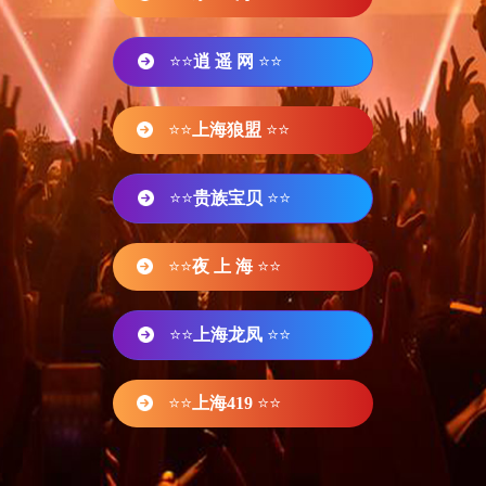
⭐⭐
逍 遥 网
⭐⭐
⭐⭐
上海狼盟
⭐⭐
⭐⭐
贵族宝贝
⭐⭐
⭐⭐
夜 上 海
⭐⭐
⭐⭐
上海龙凤
⭐⭐
⭐⭐
上海419
⭐⭐