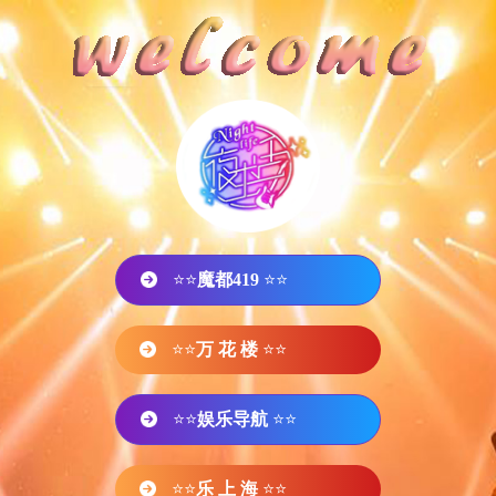
⭐⭐
魔都419
⭐⭐
⭐⭐
万 花 楼
⭐⭐
⭐⭐
娱乐导航
⭐⭐
⭐⭐
乐 上 海
⭐⭐