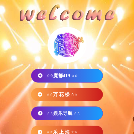
⭐⭐
魔都419
⭐⭐
⭐⭐
万 花 楼
⭐⭐
⭐⭐
娱乐导航
⭐⭐
⭐⭐
乐 上 海
⭐⭐