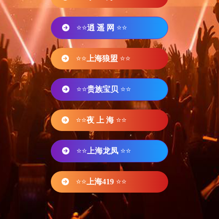
⭐⭐
逍 遥 网
⭐⭐
⭐⭐
上海狼盟
⭐⭐
⭐⭐
贵族宝贝
⭐⭐
⭐⭐
夜 上 海
⭐⭐
⭐⭐
上海龙凤
⭐⭐
⭐⭐
上海419
⭐⭐