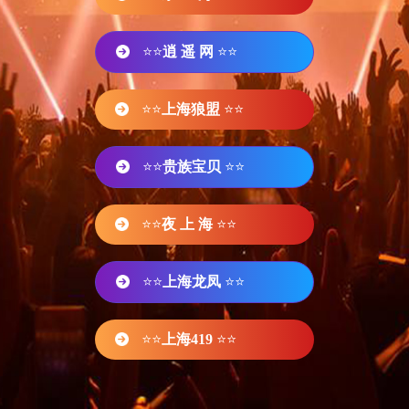
⭐⭐
逍 遥 网
⭐⭐
⭐⭐
上海狼盟
⭐⭐
⭐⭐
贵族宝贝
⭐⭐
⭐⭐
夜 上 海
⭐⭐
⭐⭐
上海龙凤
⭐⭐
⭐⭐
上海419
⭐⭐