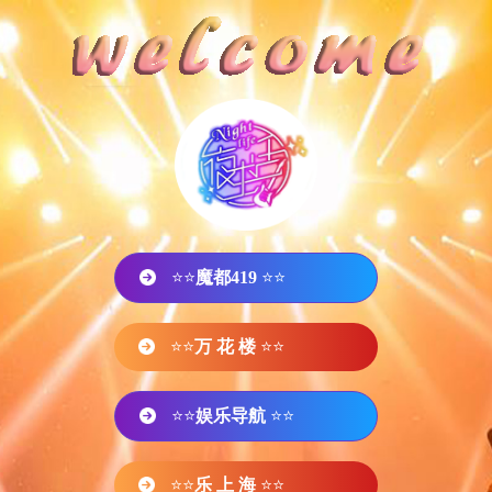
⭐⭐
魔都419
⭐⭐
⭐⭐
万 花 楼
⭐⭐
⭐⭐
娱乐导航
⭐⭐
⭐⭐
乐 上 海
⭐⭐