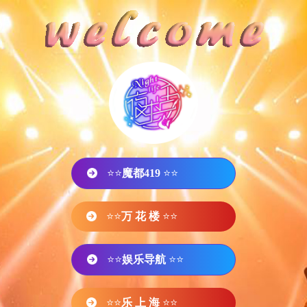
⭐⭐
魔都419
⭐⭐
⭐⭐
万 花 楼
⭐⭐
⭐⭐
娱乐导航
⭐⭐
⭐⭐
乐 上 海
⭐⭐