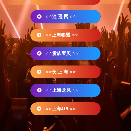
⭐⭐
逍 遥 网
⭐⭐
⭐⭐
上海狼盟
⭐⭐
⭐⭐
贵族宝贝
⭐⭐
⭐⭐
夜 上 海
⭐⭐
⭐⭐
上海龙凤
⭐⭐
⭐⭐
上海419
⭐⭐