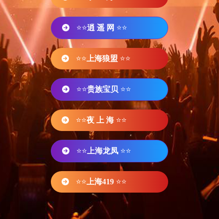
⭐⭐
逍 遥 网
⭐⭐
⭐⭐
上海狼盟
⭐⭐
⭐⭐
贵族宝贝
⭐⭐
⭐⭐
夜 上 海
⭐⭐
⭐⭐
上海龙凤
⭐⭐
⭐⭐
上海419
⭐⭐