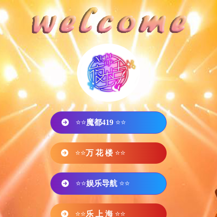
⭐⭐
魔都419
⭐⭐
⭐⭐
万 花 楼
⭐⭐
⭐⭐
娱乐导航
⭐⭐
⭐⭐
乐 上 海
⭐⭐