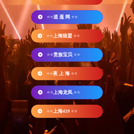
⭐⭐
逍 遥 网
⭐⭐
⭐⭐
上海狼盟
⭐⭐
⭐⭐
贵族宝贝
⭐⭐
⭐⭐
夜 上 海
⭐⭐
⭐⭐
上海龙凤
⭐⭐
⭐⭐
上海419
⭐⭐