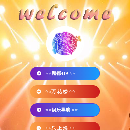
⭐⭐
魔都419
⭐⭐
⭐⭐
万 花 楼
⭐⭐
⭐⭐
娱乐导航
⭐⭐
⭐⭐
乐 上 海
⭐⭐