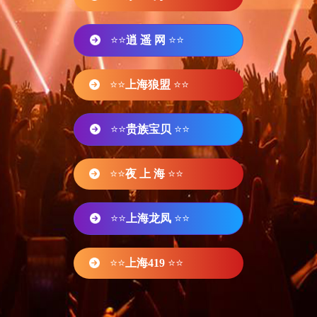
⭐⭐
逍 遥 网
⭐⭐
⭐⭐
上海狼盟
⭐⭐
⭐⭐
贵族宝贝
⭐⭐
⭐⭐
夜 上 海
⭐⭐
⭐⭐
上海龙凤
⭐⭐
⭐⭐
上海419
⭐⭐