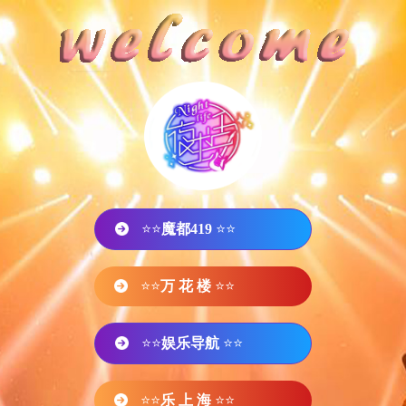
⭐⭐
魔都419
⭐⭐
⭐⭐
万 花 楼
⭐⭐
⭐⭐
娱乐导航
⭐⭐
⭐⭐
乐 上 海
⭐⭐