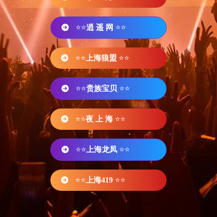
⭐⭐
逍 遥 网
⭐⭐
⭐⭐
上海狼盟
⭐⭐
⭐⭐
贵族宝贝
⭐⭐
⭐⭐
夜 上 海
⭐⭐
⭐⭐
上海龙凤
⭐⭐
⭐⭐
上海419
⭐⭐