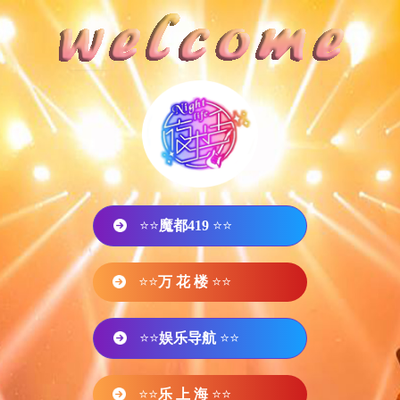
⭐⭐
魔都419
⭐⭐
⭐⭐
万 花 楼
⭐⭐
⭐⭐
娱乐导航
⭐⭐
⭐⭐
乐 上 海
⭐⭐