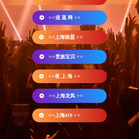
⭐⭐
逍 遥 网
⭐⭐
⭐⭐
上海狼盟
⭐⭐
⭐⭐
贵族宝贝
⭐⭐
⭐⭐
夜 上 海
⭐⭐
⭐⭐
上海龙凤
⭐⭐
⭐⭐
上海419
⭐⭐