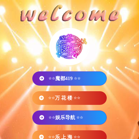
⭐⭐
魔都419
⭐⭐
⭐⭐
万 花 楼
⭐⭐
⭐⭐
娱乐导航
⭐⭐
⭐⭐
乐 上 海
⭐⭐