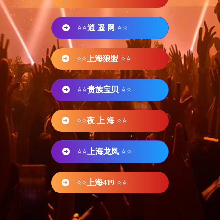
⭐⭐
逍 遥 网
⭐⭐
⭐⭐
上海狼盟
⭐⭐
⭐⭐
贵族宝贝
⭐⭐
⭐⭐
夜 上 海
⭐⭐
⭐⭐
上海龙凤
⭐⭐
⭐⭐
上海419
⭐⭐