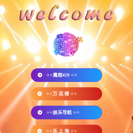
⭐⭐
魔都419
⭐⭐
⭐⭐
万 花 楼
⭐⭐
⭐⭐
娱乐导航
⭐⭐
⭐⭐
乐 上 海
⭐⭐