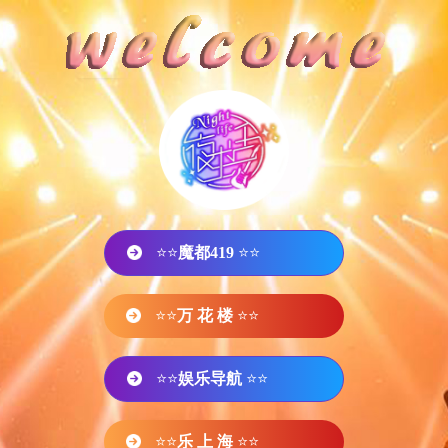
⭐⭐
魔都419
⭐⭐
⭐⭐
万 花 楼
⭐⭐
⭐⭐
娱乐导航
⭐⭐
⭐⭐
乐 上 海
⭐⭐