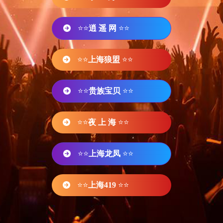
⭐⭐
逍 遥 网
⭐⭐
⭐⭐
上海狼盟
⭐⭐
⭐⭐
贵族宝贝
⭐⭐
⭐⭐
夜 上 海
⭐⭐
⭐⭐
上海龙凤
⭐⭐
⭐⭐
上海419
⭐⭐