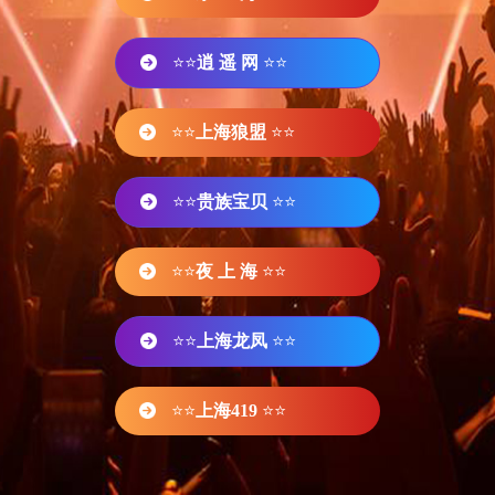
⭐⭐
逍 遥 网
⭐⭐
⭐⭐
上海狼盟
⭐⭐
⭐⭐
贵族宝贝
⭐⭐
⭐⭐
夜 上 海
⭐⭐
⭐⭐
上海龙凤
⭐⭐
⭐⭐
上海419
⭐⭐