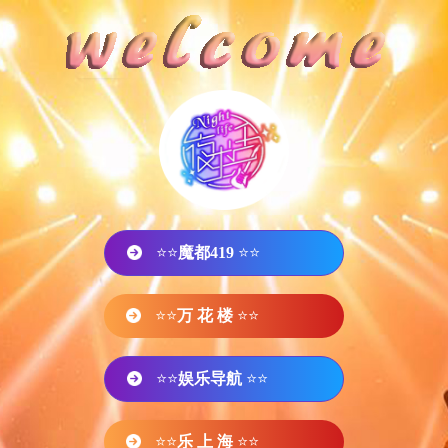
⭐⭐
魔都419
⭐⭐
⭐⭐
万 花 楼
⭐⭐
⭐⭐
娱乐导航
⭐⭐
⭐⭐
乐 上 海
⭐⭐