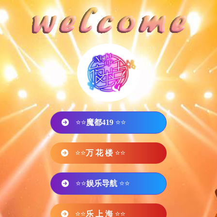
⭐⭐
魔都419
⭐⭐
⭐⭐
万 花 楼
⭐⭐
⭐⭐
娱乐导航
⭐⭐
⭐⭐
乐 上 海
⭐⭐