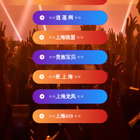
⭐⭐
逍 遥 网
⭐⭐
⭐⭐
上海狼盟
⭐⭐
⭐⭐
贵族宝贝
⭐⭐
⭐⭐
夜 上 海
⭐⭐
⭐⭐
上海龙凤
⭐⭐
⭐⭐
上海419
⭐⭐