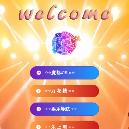
⭐⭐
魔都419
⭐⭐
⭐⭐
万 花 楼
⭐⭐
⭐⭐
娱乐导航
⭐⭐
⭐⭐
乐 上 海
⭐⭐