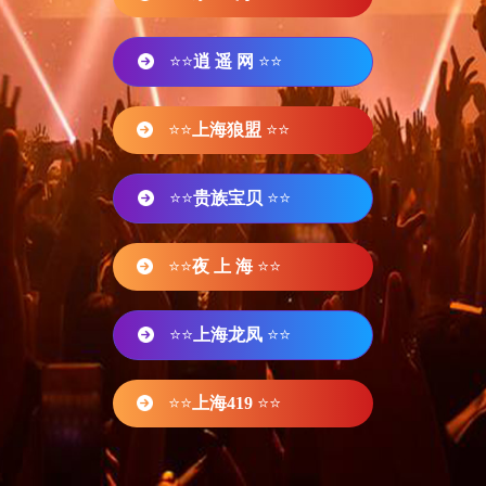
⭐⭐
逍 遥 网
⭐⭐
⭐⭐
上海狼盟
⭐⭐
⭐⭐
贵族宝贝
⭐⭐
⭐⭐
夜 上 海
⭐⭐
⭐⭐
上海龙凤
⭐⭐
⭐⭐
上海419
⭐⭐