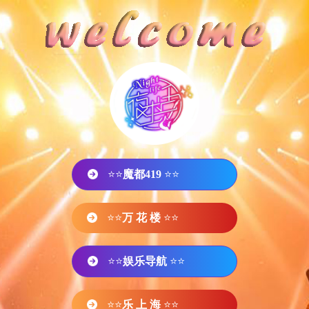
⭐⭐
魔都419
⭐⭐
⭐⭐
万 花 楼
⭐⭐
⭐⭐
娱乐导航
⭐⭐
⭐⭐
乐 上 海
⭐⭐