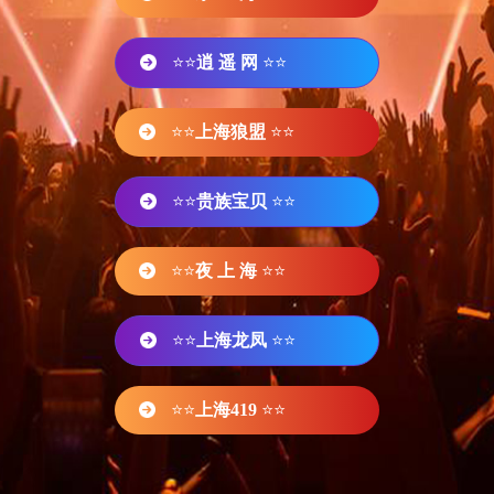
⭐⭐
逍 遥 网
⭐⭐
⭐⭐
上海狼盟
⭐⭐
⭐⭐
贵族宝贝
⭐⭐
⭐⭐
夜 上 海
⭐⭐
⭐⭐
上海龙凤
⭐⭐
⭐⭐
上海419
⭐⭐