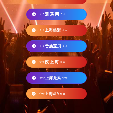
⭐⭐
逍 遥 网
⭐⭐
⭐⭐
上海狼盟
⭐⭐
⭐⭐
贵族宝贝
⭐⭐
⭐⭐
夜 上 海
⭐⭐
⭐⭐
上海龙凤
⭐⭐
⭐⭐
上海419
⭐⭐