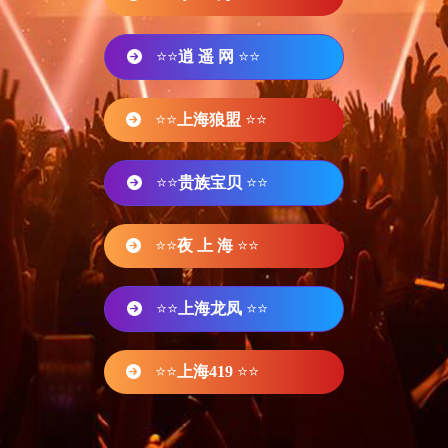
⭐⭐
逍 遥 网
⭐⭐
⭐⭐
上海狼盟
⭐⭐
⭐⭐
贵族宝贝
⭐⭐
⭐⭐
夜 上 海
⭐⭐
⭐⭐
上海龙凤
⭐⭐
⭐⭐
上海419
⭐⭐