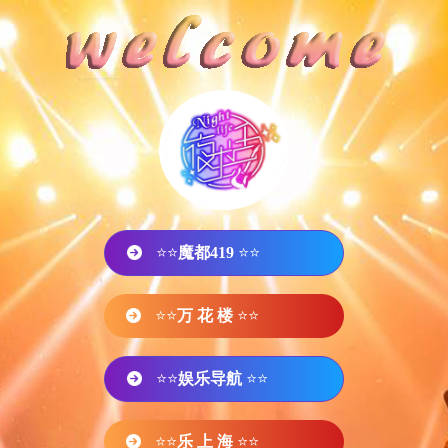
⭐⭐
魔都419
⭐⭐
⭐⭐
万 花 楼
⭐⭐
⭐⭐
娱乐导航
⭐⭐
⭐⭐
乐 上 海
⭐⭐