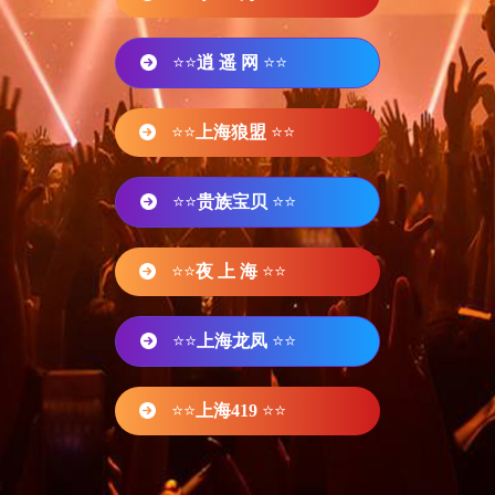
⭐⭐
逍 遥 网
⭐⭐
⭐⭐
上海狼盟
⭐⭐
⭐⭐
贵族宝贝
⭐⭐
⭐⭐
夜 上 海
⭐⭐
⭐⭐
上海龙凤
⭐⭐
⭐⭐
上海419
⭐⭐