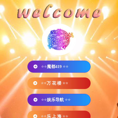
⭐⭐
魔都419
⭐⭐
⭐⭐
万 花 楼
⭐⭐
⭐⭐
娱乐导航
⭐⭐
⭐⭐
乐 上 海
⭐⭐