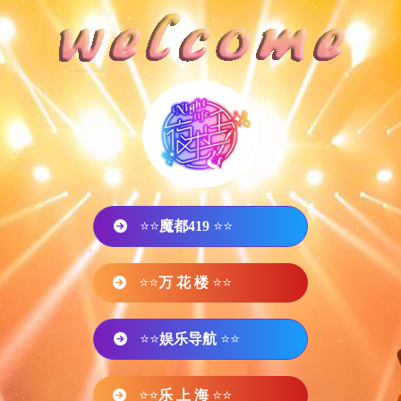
⭐⭐
魔都419
⭐⭐
⭐⭐
万 花 楼
⭐⭐
⭐⭐
娱乐导航
⭐⭐
⭐⭐
乐 上 海
⭐⭐