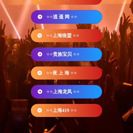
⭐⭐
逍 遥 网
⭐⭐
⭐⭐
上海狼盟
⭐⭐
⭐⭐
贵族宝贝
⭐⭐
⭐⭐
夜 上 海
⭐⭐
⭐⭐
上海龙凤
⭐⭐
⭐⭐
上海419
⭐⭐