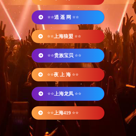
⭐⭐
逍 遥 网
⭐⭐
⭐⭐
上海狼盟
⭐⭐
⭐⭐
贵族宝贝
⭐⭐
⭐⭐
夜 上 海
⭐⭐
⭐⭐
上海龙凤
⭐⭐
⭐⭐
上海419
⭐⭐