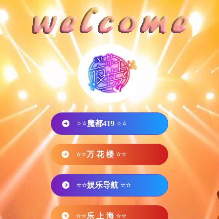
⭐⭐
魔都419
⭐⭐
⭐⭐
万 花 楼
⭐⭐
⭐⭐
娱乐导航
⭐⭐
⭐⭐
乐 上 海
⭐⭐