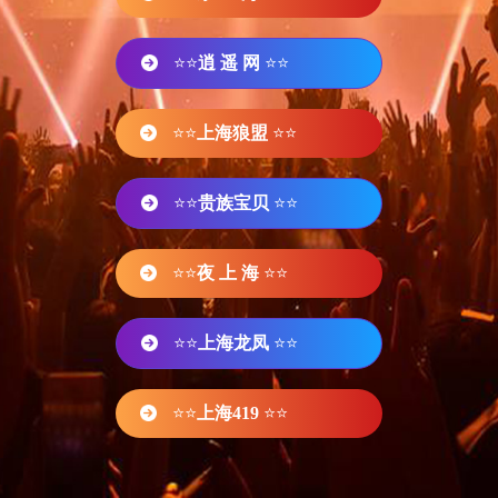
⭐⭐
逍 遥 网
⭐⭐
⭐⭐
上海狼盟
⭐⭐
⭐⭐
贵族宝贝
⭐⭐
⭐⭐
夜 上 海
⭐⭐
⭐⭐
上海龙凤
⭐⭐
⭐⭐
上海419
⭐⭐