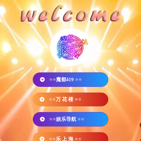
⭐⭐
魔都419
⭐⭐
⭐⭐
万 花 楼
⭐⭐
⭐⭐
娱乐导航
⭐⭐
⭐⭐
乐 上 海
⭐⭐