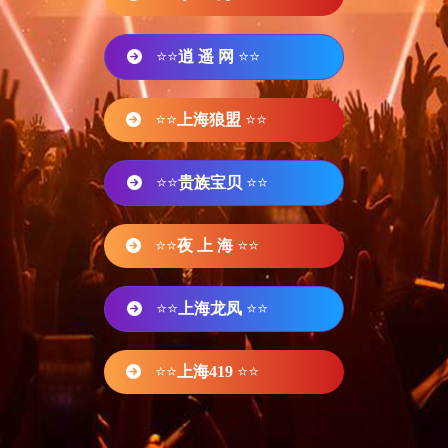
⭐⭐
逍 遥 网
⭐⭐
⭐⭐
上海狼盟
⭐⭐
⭐⭐
贵族宝贝
⭐⭐
⭐⭐
夜 上 海
⭐⭐
⭐⭐
上海龙凤
⭐⭐
⭐⭐
上海419
⭐⭐