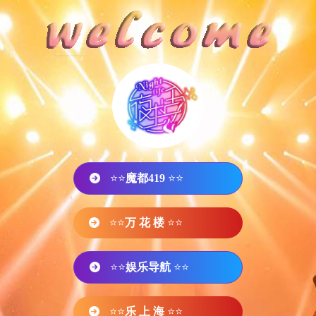
⭐⭐
魔都419
⭐⭐
⭐⭐
万 花 楼
⭐⭐
⭐⭐
娱乐导航
⭐⭐
⭐⭐
乐 上 海
⭐⭐