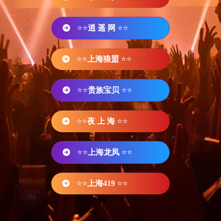
⭐⭐
逍 遥 网
⭐⭐
⭐⭐
上海狼盟
⭐⭐
⭐⭐
贵族宝贝
⭐⭐
⭐⭐
夜 上 海
⭐⭐
⭐⭐
上海龙凤
⭐⭐
⭐⭐
上海419
⭐⭐