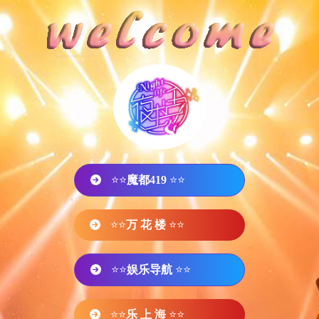
⭐⭐
魔都419
⭐⭐
⭐⭐
万 花 楼
⭐⭐
⭐⭐
娱乐导航
⭐⭐
⭐⭐
乐 上 海
⭐⭐