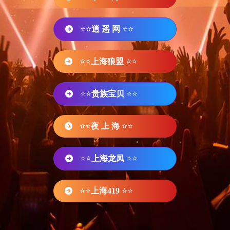
⭐⭐
逍 遥 网
⭐⭐
⭐⭐
上海狼盟
⭐⭐
⭐⭐
贵族宝贝
⭐⭐
⭐⭐
夜 上 海
⭐⭐
⭐⭐
上海龙凤
⭐⭐
⭐⭐
上海419
⭐⭐