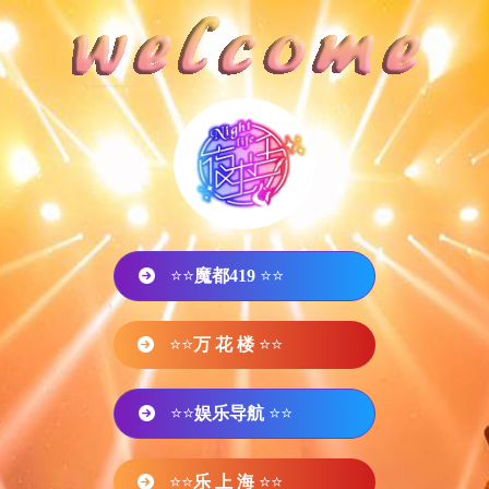
⭐⭐
魔都419
⭐⭐
⭐⭐
万 花 楼
⭐⭐
⭐⭐
娱乐导航
⭐⭐
⭐⭐
乐 上 海
⭐⭐