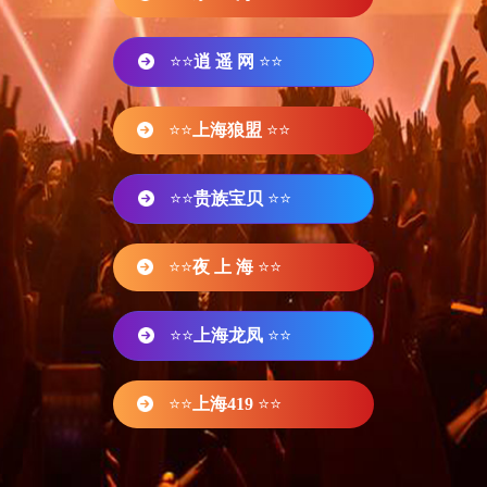
⭐⭐
逍 遥 网
⭐⭐
⭐⭐
上海狼盟
⭐⭐
⭐⭐
贵族宝贝
⭐⭐
⭐⭐
夜 上 海
⭐⭐
⭐⭐
上海龙凤
⭐⭐
⭐⭐
上海419
⭐⭐