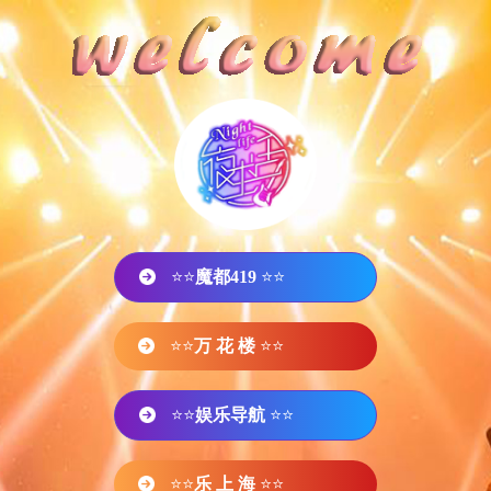
⭐⭐
魔都419
⭐⭐
⭐⭐
万 花 楼
⭐⭐
⭐⭐
娱乐导航
⭐⭐
⭐⭐
乐 上 海
⭐⭐