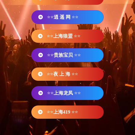
⭐⭐
逍 遥 网
⭐⭐
⭐⭐
上海狼盟
⭐⭐
⭐⭐
贵族宝贝
⭐⭐
⭐⭐
夜 上 海
⭐⭐
⭐⭐
上海龙凤
⭐⭐
⭐⭐
上海419
⭐⭐