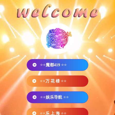
⭐⭐
魔都419
⭐⭐
⭐⭐
万 花 楼
⭐⭐
⭐⭐
娱乐导航
⭐⭐
⭐⭐
乐 上 海
⭐⭐