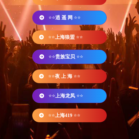
⭐⭐
逍 遥 网
⭐⭐
⭐⭐
上海狼盟
⭐⭐
⭐⭐
贵族宝贝
⭐⭐
⭐⭐
夜 上 海
⭐⭐
⭐⭐
上海龙凤
⭐⭐
⭐⭐
上海419
⭐⭐