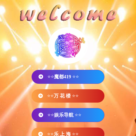
⭐⭐
魔都419
⭐⭐
⭐⭐
万 花 楼
⭐⭐
⭐⭐
娱乐导航
⭐⭐
⭐⭐
乐 上 海
⭐⭐