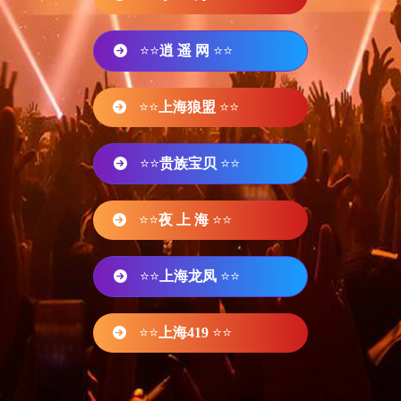
⭐⭐
逍 遥 网
⭐⭐
⭐⭐
上海狼盟
⭐⭐
⭐⭐
贵族宝贝
⭐⭐
⭐⭐
夜 上 海
⭐⭐
⭐⭐
上海龙凤
⭐⭐
⭐⭐
上海419
⭐⭐