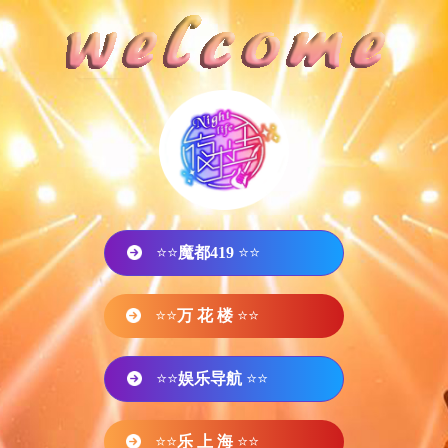
⭐⭐
魔都419
⭐⭐
⭐⭐
万 花 楼
⭐⭐
⭐⭐
娱乐导航
⭐⭐
⭐⭐
乐 上 海
⭐⭐