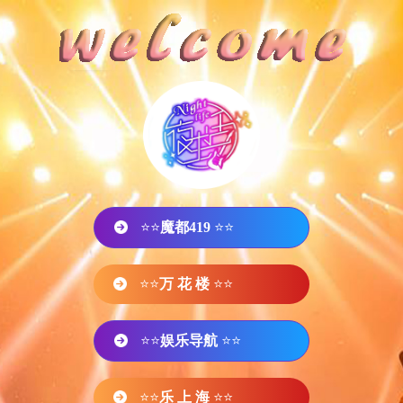
⭐⭐
魔都419
⭐⭐
⭐⭐
万 花 楼
⭐⭐
⭐⭐
娱乐导航
⭐⭐
⭐⭐
乐 上 海
⭐⭐