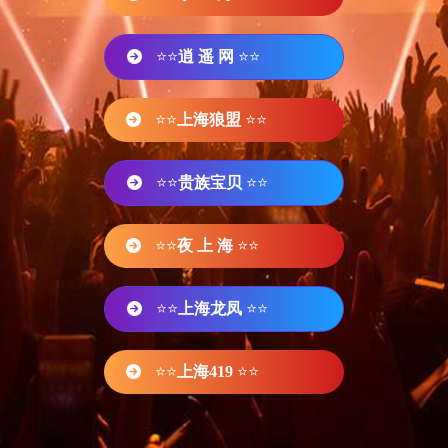
⭐⭐
逍 遥 网
⭐⭐
⭐⭐
上海狼盟
⭐⭐
⭐⭐
贵族宝贝
⭐⭐
⭐⭐
夜 上 海
⭐⭐
⭐⭐
上海龙凤
⭐⭐
⭐⭐
上海419
⭐⭐