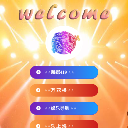
⭐⭐
魔都419
⭐⭐
⭐⭐
万 花 楼
⭐⭐
⭐⭐
娱乐导航
⭐⭐
⭐⭐
乐 上 海
⭐⭐