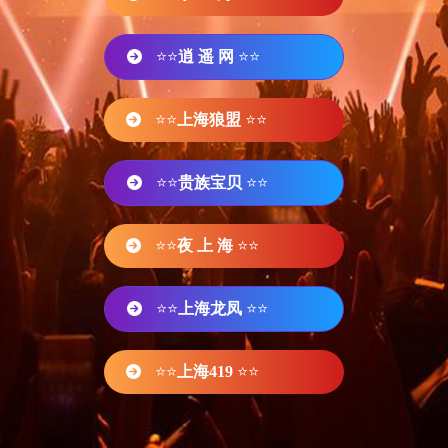
⭐⭐
逍 遥 网
⭐⭐
⭐⭐
上海狼盟
⭐⭐
⭐⭐
贵族宝贝
⭐⭐
⭐⭐
夜 上 海
⭐⭐
⭐⭐
上海龙凤
⭐⭐
⭐⭐
上海419
⭐⭐