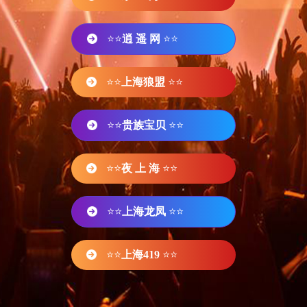
⭐⭐
逍 遥 网
⭐⭐
⭐⭐
上海狼盟
⭐⭐
⭐⭐
贵族宝贝
⭐⭐
⭐⭐
夜 上 海
⭐⭐
⭐⭐
上海龙凤
⭐⭐
⭐⭐
上海419
⭐⭐