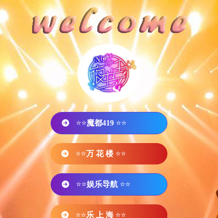
⭐⭐
魔都419
⭐⭐
⭐⭐
万 花 楼
⭐⭐
⭐⭐
娱乐导航
⭐⭐
⭐⭐
乐 上 海
⭐⭐